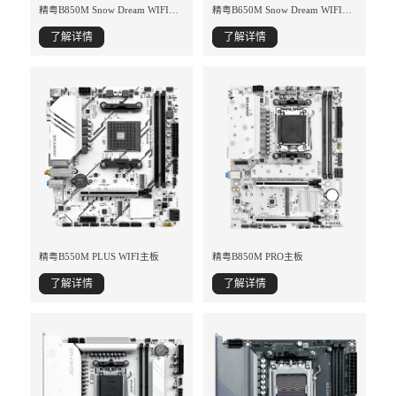
精粤B850M Snow Dream WIFI主板
精粤B650M Snow Dream WIFI主板
了解详情
了解详情
精粤B550M PLUS WIFI主板
精粤B850M PRO主板
了解详情
了解详情