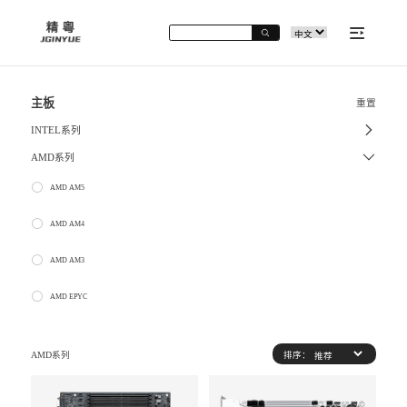
主板
重置
INTEL系列
AMD系列
AMD AM5
AMD AM4
AMD AM3
AMD EPYC
AMD系列
排序：