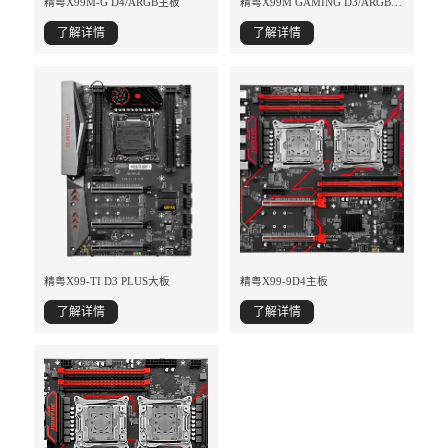
精粤X99M-G D4/ARGB主板
精粤X99M GAMING D3/ARGB主板
了解详情
了解详情
精粤X99-TI D3 PLUS大板
精粤X99-9D4主板
了解详情
了解详情