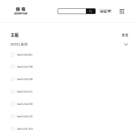
主板
重置
INTEL系列
Intel LGA1851
Intel LGA1700
Intel LGA1200
Intel LGA1151
Intel LGA1150
Intel LGA1155
Intel LGA 2011